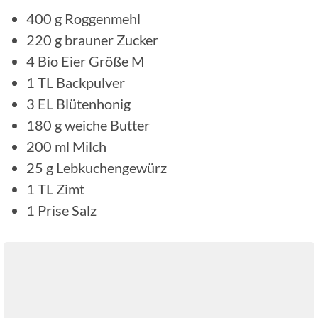
400
g
Roggenmehl
220
g
brauner Zucker
4
Bio Eier Größe M
1
TL
Backpulver
3
EL
Blütenhonig
180
g
weiche Butter
200
ml
Milch
25
g
Lebkuchengewürz
1
TL
Zimt
1
Prise
Salz