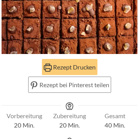
Rezept Drucken
Rezept bei Pinterest teilen
Vorbereitung
Zubereitung
Gesamt
Minuten
Minuten
Minuten
20
Min.
20
Min.
40
Min.