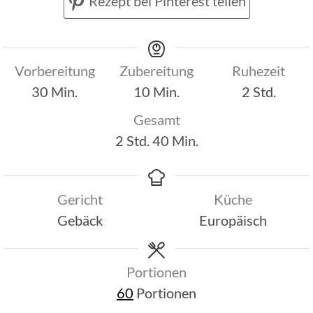
Rezept bei Pinterest teilen
Vorbereitung
Zubereitung
Ruhezeit
Minuten
Minuten
Stunden
30
Min.
10
Min.
2
Std.
Gesamt
Stunden
Minuten
2
Std.
40
Min.
Gericht
Küche
Gebäck
Europäisch
Portionen
60
Portionen