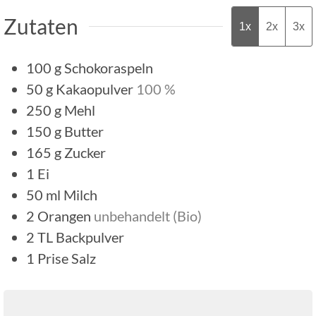
Zutaten
1x
2x
3x
100
g
Schokoraspeln
50
g
Kakaopulver
100 %
250
g
Mehl
150
g
Butter
165
g
Zucker
1
Ei
50
ml
Milch
2
Orangen
unbehandelt (Bio)
2
TL
Backpulver
1
Prise
Salz