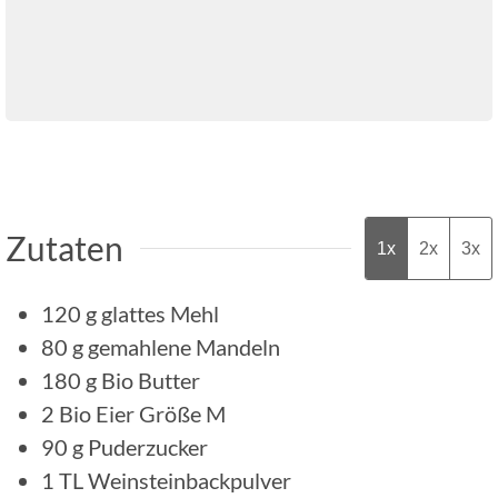
Zutaten
1x
2x
3x
120
g
glattes Mehl
80
g
gemahlene Mandeln
180
g
Bio Butter
2
Bio Eier Größe M
90
g
Puderzucker
1
TL
Weinsteinbackpulver