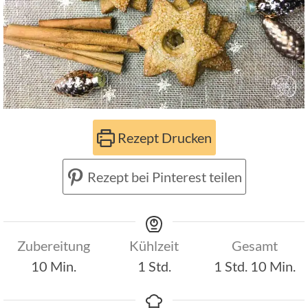
Rezept Drucken
Rezept bei Pinterest teilen
Zubereitung
Kühlzeit
Gesamt
Minuten
Stunde
Stunde
Minut
10
Min.
1
Std.
1
Std.
10
Min.