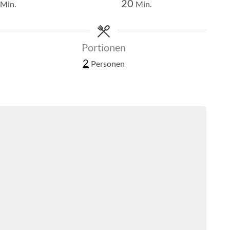
Minuten
Minuten
20
Min.
Min.
Portionen
2
Personen