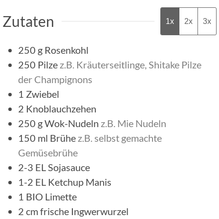
Zutaten
1x
2x
3x
250
g
Rosenkohl
250
Pilze
z.B. Kräuterseitlinge, Shitake Pilze
der Champignons
1
Zwiebel
2
Knoblauchzehen
250
g
Wok-Nudeln
z.B. Mie Nudeln
150
ml
Brühe
z.B. selbst gemachte
Gemüsebrühe
2-3
EL
Sojasauce
1-2
EL
Ketchup Manis
1
BIO Limette
2
cm
frische Ingwerwurzel