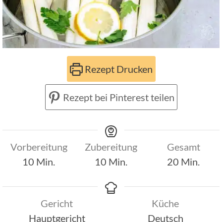
Rezept Drucken
Rezept bei Pinterest teilen
Vorbereitung
Zubereitung
Gesamt
Minuten
Minuten
Minuten
10
Min.
10
Min.
20
Min.
Gericht
Küche
Hauptgericht
Deutsch