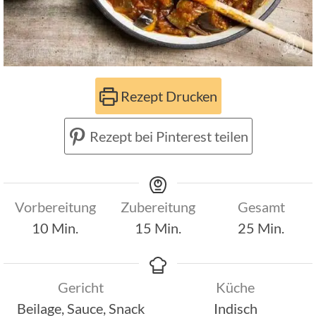
Rezept Drucken
Rezept bei Pinterest teilen
Vorbereitung
Zubereitung
Gesamt
Minuten
Minuten
Minuten
10
Min.
15
Min.
25
Min.
Gericht
Küche
Beilage, Sauce, Snack
Indisch