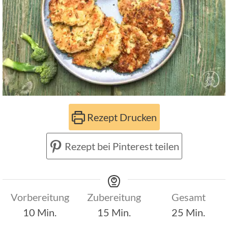
Rezept Drucken
Rezept bei Pinterest teilen
Vorbereitung
Zubereitung
Gesamt
Minuten
Minuten
Minuten
10
Min.
15
Min.
25
Min.