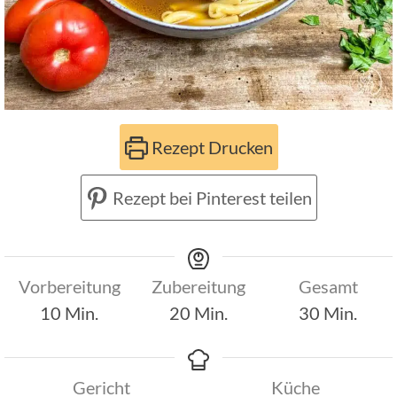
Rezept Drucken
Rezept bei Pinterest teilen
Vorbereitung
Zubereitung
Gesamt
Minuten
Minuten
Minuten
10
Min.
20
Min.
30
Min.
Gericht
Küche