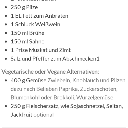
250
g
Pilze
1
EL
Fett zum Anbraten
1
Schluck
Weißwein
150
ml
Brühe
150
ml
Sahne
1
Prise
Muskat und Zimt
Salz und Pfeffer zum Abschmecken1
Vegetarische oder Vegane Alternativen:
400
g
Gemüse
Zwiebeln, Knoblauch und Pilzen,
dazu nach Belieben Paprika, Zuckerschoten,
Blumenkohl oder Brokkoli, Wurzelgemüse
250
g
Fleischersatz, wie Sojaschnetzel, Seitan,
Jackfruit
optional