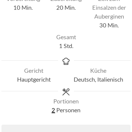
Minuten
Minuten
10
Min.
20
Min.
Einsalzen der
Auberginen
Minuten
30
Min.
Gesamt
Stunde
1
Std.
Gericht
Küche
Hauptgericht
Deutsch, Italienisch
Portionen
2
Personen