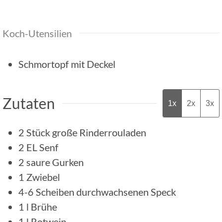
Koch-Utensilien
Schmortopf mit Deckel
Zutaten
1x
2x
3x
2
Stück
große Rinderrouladen
2
EL
Senf
2
saure Gurken
1
Zwiebel
4-6
Scheiben
durchwachsenen Speck
1
l
Brühe
1
l
Rotwein