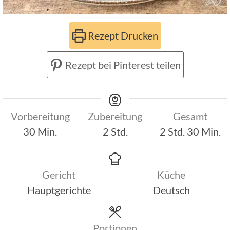
Rezept Drucken
Rezept bei Pinterest teilen
Vorbereitung
Zubereitung
Gesamt
Minuten
Stunden
Stunden
Minut
30
Min.
2
Std.
2
Std.
30
Min.
Gericht
Küche
Hauptgerichte
Deutsch
Portionen