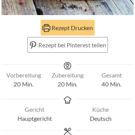
Rezept Drucken
Rezept bei Pinterest teilen
Vorbereitung
Zubereitung
Gesamt
Minuten
Minuten
Minuten
20
Min.
20
Min.
40
Min.
Gericht
Küche
Hauptgericht
Deutsch