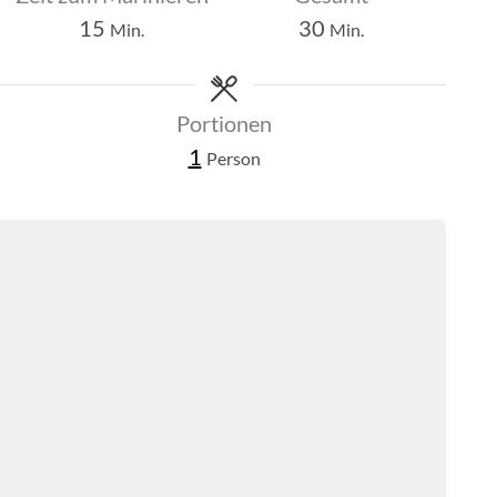
Minuten
Minuten
15
30
Min.
Min.
Portionen
1
Person