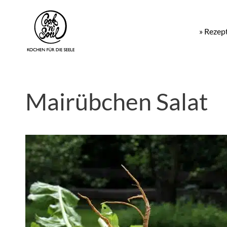
» Rezep
Mairübchen Salat