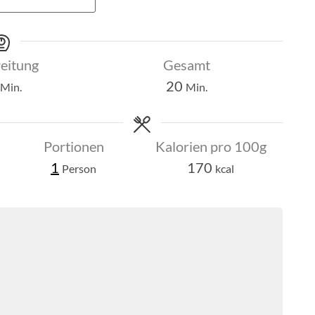
eitung
Gesamt
Minuten
Minuten
20
Min.
Min.
Portionen
Kalorien pro 100g
1
170
Person
kcal