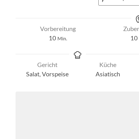
Vorbereitung
Zuber
Minuten
10
10
Min.
Gericht
Küche
Salat, Vorspeise
Asiatisch