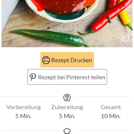
Rezept Drucken
Rezept bei Pinterest teilen
Vorbereitung
Zubereitung
Gesamt
Minuten
Minuten
Minuten
5
Min.
5
Min.
10
Min.