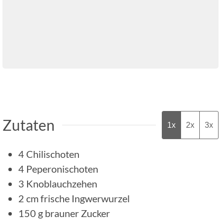
Zutaten
1x
2x
3x
4
Chilischoten
4
Peperonischoten
3
Knoblauchzehen
2
cm
frische Ingwerwurzel
150
g
brauner Zucker