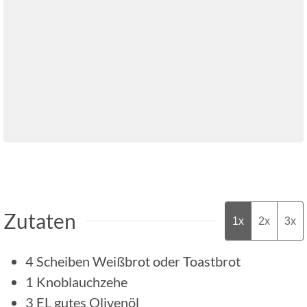
Zutaten
1x
2x
3x
4
Scheiben
Weißbrot oder Toastbrot
1
Knoblauchzehe
3
EL
gutes Olivenöl