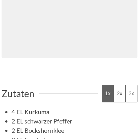
Zutaten
1x
2x
3x
4
EL
Kurkuma
2
EL
schwarzer Pfeffer
2
EL
Bockshornklee