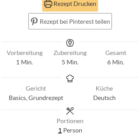
Rezept Drucken
Rezept bei Pinterest teilen
Vorbereitung
Zubereitung
Gesamt
minute
Minuten
Minuten
1
Min.
5
Min.
6
Min.
Gericht
Küche
Basics, Grundrezept
Deutsch
Portionen
1
Person