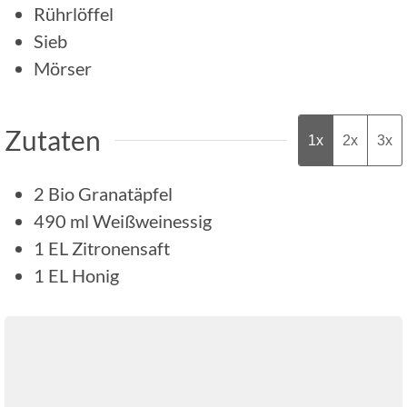
Rührlöffel
Sieb
Mörser
Zutaten
1x
2x
3x
2
Bio Granatäpfel
490
ml
Weißweinessig
1
EL
Zitronensaft
1
EL
Honig