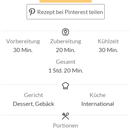
Rezept bei Pinterest teilen
Vorbereitung
Zubereitung
Kühlzeit
Minuten
Minuten
Minuten
30
Min.
20
Min.
30
Min.
Gesamt
Stunde
Minuten
1
Std.
20
Min.
Gericht
Küche
Dessert, Gebäck
International
Portionen