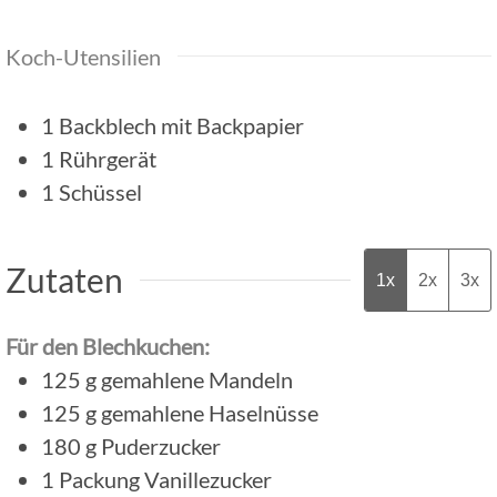
Koch-Utensilien
1 Backblech mit Backpapier
1 Rührgerät
1 Schüssel
Zutaten
1x
2x
3x
Für den Blechkuchen:
125
g
gemahlene Mandeln
125
g
gemahlene Haselnüsse
180
g
Puderzucker
1
Packung
Vanillezucker