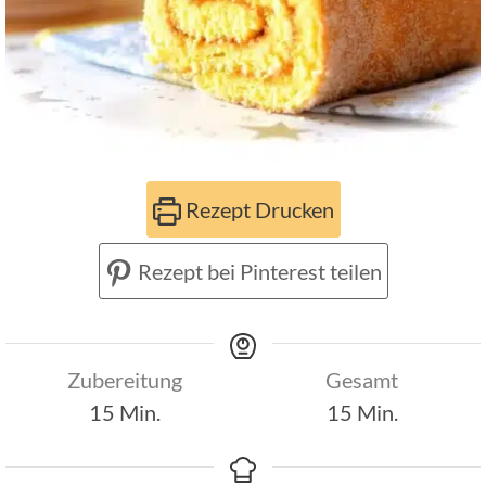
Rezept Drucken
Rezept bei Pinterest teilen
Zubereitung
Gesamt
Minuten
Minuten
15
Min.
15
Min.