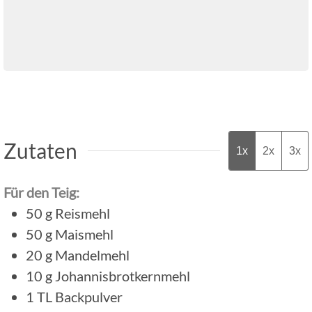
Zutaten
1x
2x
3x
Für den Teig:
50
g
Reismehl
50
g
Maismehl
20
g
Mandelmehl
10
g
Johannisbrotkernmehl
1
TL
Backpulver