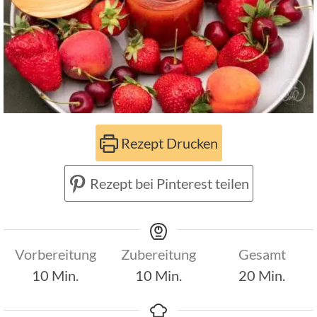
Rezept Drucken
Rezept bei Pinterest teilen
Vorbereitung
Zubereitung
Gesamt
Minuten
Minuten
Minuten
10
Min.
10
Min.
20
Min.