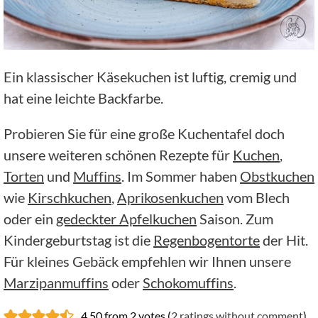
Ein klassischer Käsekuchen ist luftig, cremig und
hat eine leichte Backfarbe.
Probieren Sie für eine große Kuchentafel doch
unsere weiteren schönen Rezepte für
Kuchen
,
Torten
und
Muffins
. Im Sommer haben
Obstkuchen
wie
Kirschkuchen
,
Aprikosenkuchen
vom Blech
oder ein
gedeckter Apfelkuchen
Saison. Zum
Kindergeburtstag ist die
Regenbogentorte
der Hit.
Für kleines Gebäck empfehlen wir Ihnen unsere
Marzipanmuffins
oder
Schokomuffins
.
4.50 from 2 votes (
2 ratings without comment
)