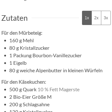
Zutaten
1x
2x
3x
Für den Mürbeteig:
160
g
Mehl
80
g
Kristallzucker
1
Packung
Bourbon-Vanillezucker
1
Eigelb
80
g
weiche Alpenbutter in kleinen Würfeln
Für den Käsekuchen:
500
g
Quark
10 % Fett Magerste
2
Bio-Eier Größe M
200
g
Schlagsahne
120
g
Kristallzucker