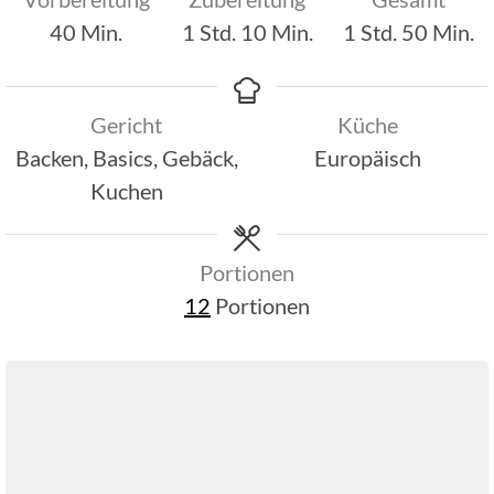
Minuten
Stunde
Minuten
Stunde
Minut
40
Min.
1
Std.
10
Min.
1
Std.
50
Min.
Gericht
Küche
Backen, Basics, Gebäck,
Europäisch
Kuchen
Portionen
12
Portionen