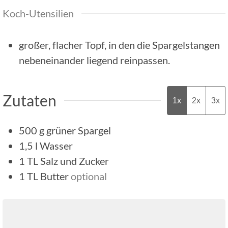
Koch-Utensilien
großer, flacher Topf,
in den die Spargelstangen
nebeneinander liegend reinpassen.
Zutaten
1x
2x
3x
500
g
grüner Spargel
1,5
l
Wasser
1
TL
Salz und Zucker
1
TL
Butter
optional