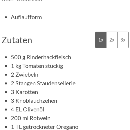
Auflaufform
Zutaten
1x
2x
3x
500
g
Rinderhackfleisch
1
kg
Tomaten stückig
2
Zwiebeln
2
Stangen Staudensellerie
3
Karotten
3
Knoblauchzehen
4
EL
Olivenöl
200
ml
Rotwein
1
TL
getrockneter Oregano