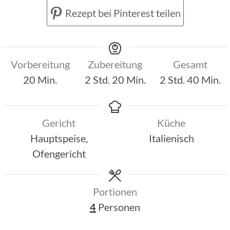
Rezept bei Pinterest teilen
Vorbereitung
Zubereitung
Gesamt
Minuten
Stunden
Minuten
Stunden
Minut
20
Min.
2
Std.
20
Min.
2
Std.
40
Min.
Gericht
Küche
Hauptspeise,
Italienisch
Ofengericht
Portionen
4
Personen