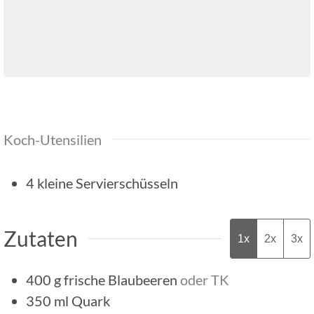
Koch-Utensilien
4 kleine Servierschüsseln
Zutaten
1x
2x
3x
400
g
frische Blaubeeren
oder TK
350
ml
Quark