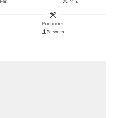
Minuten
Minuten
30
Min.
Min.
Portionen
4
Personen