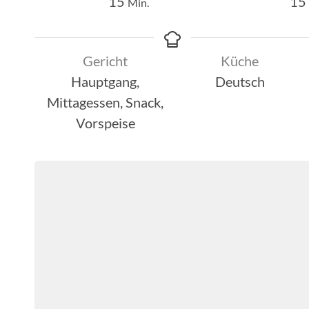
Minuten
15
15
Min.
Gericht
Küche
Hauptgang,
Deutsch
Mittagessen, Snack,
Vorspeise