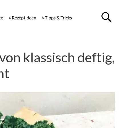
te
» Rezeptideen
» Tipps & Tricks
on klassisch deftig,
ht