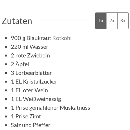
Zutaten
1x
2x
3x
900
g
Blaukraut
Rotkohl
220
ml
Wasser
2
rote Zwiebeln
2
Äpfel
3
Lorbeerblätter
1
EL
Kristallzucker
1
EL
oter Wein
1
EL
Weißweinessig
1
Prise
gemahlener Muskatnuss
1
Prise
Zimt
Salz und Pfeffer