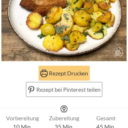
Rezept Drucken
Rezept bei Pinterest teilen
Vorbereitung
Zubereitung
Gesamt
Minuten
Minuten
Minuten
10
Min.
35
Min.
45
Min.