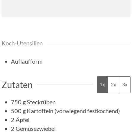
Koch-Utensilien
Auflaufform
Zutaten
1x
2x
3x
750
g
Steckrüben
500
g
Kartoffeln (vorwiegend festkochend)
2
Äpfel
2
Gemüsezwiebel