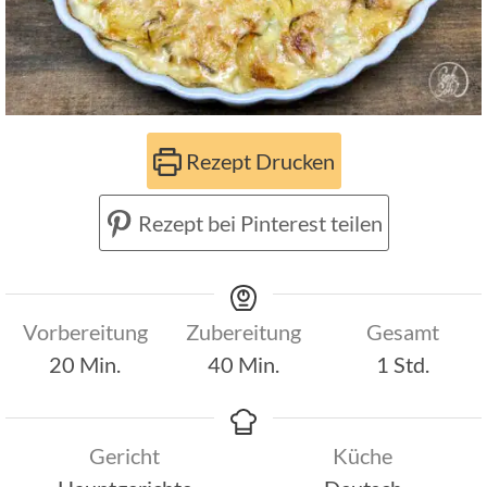
Rezept Drucken
Rezept bei Pinterest teilen
Vorbereitung
Zubereitung
Gesamt
Minuten
Minuten
Stunde
20
Min.
40
Min.
1
Std.
Gericht
Küche