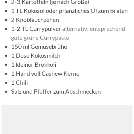
2-3
Kartoffeln (je nach Größe)
1
TL
Kokosöl oder pflanzliches Öl zum Braten
2
Knoblauchzehen
1-2
TL
Currypulver
alternativ: entsprechend
gute grüne Currypaste
150
ml
Gemüsebrühe
1
Dose
Kokosmilch
1
kleiner Brokkoli
1
Hand voll
Cashew Kerne
1
Chili
Salz und Pfeffer zum Abschmecken