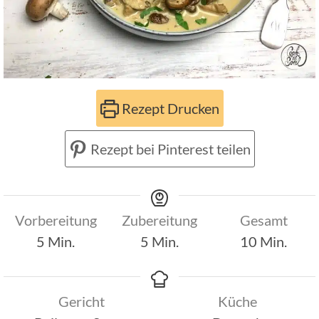
Rezept Drucken
Rezept bei Pinterest teilen
Vorbereitung
Zubereitung
Gesamt
Minuten
Minuten
Minuten
5
Min.
5
Min.
10
Min.
Gericht
Küche