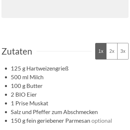
Zutaten
1x
2x
3x
125
g
Hartweizengrieß
500
ml
Milch
100
g
Butter
2
BIO Eier
1
Prise
Muskat
Salz und Pfeffer zum Abschmecken
150
g
fein geriebener Parmesan
optional