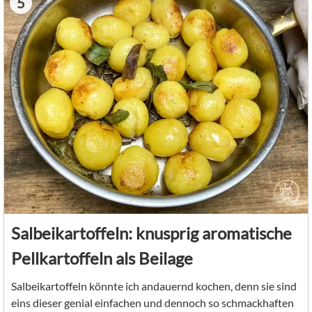
5
Salbeikartoffeln: knusprig aromatische
Pellkartoffeln als Beilage
Salbeikartoffeln könnte ich andauernd kochen, denn sie sind
eins dieser genial einfachen und dennoch so schmackhaften