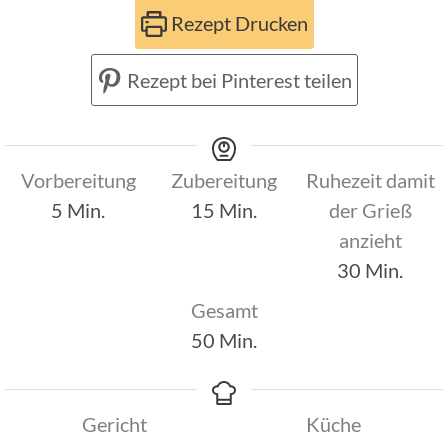
Rezept Drucken
Rezept bei Pinterest teilen
Vorbereitung
Zubereitung
Ruhezeit damit
Minuten
Minuten
5
Min.
15
Min.
der Grieß
anzieht
Minuten
30
Min.
Gesamt
Minuten
50
Min.
Gericht
Küche