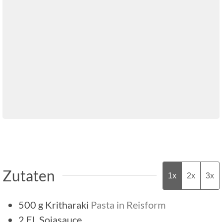
Zutaten
1x
2x
3x
500
g
Kritharaki
Pasta in Reisform
2
EL
Sojasauce